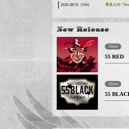
有名人の "You
2026.08.01
[35th]
ニューアルバム
2026.07.31
[35th]
MAKI OHGU
2026.07.31
[35th]
8月11日出演『
2026.07.29
[INFO]
Album
55 RED
大黒摩季がスペシ
2026.07.28
[INFO]
『この夏、音
2026.07.28
[INFO]
「OPEN MIC
Album
2026.07.24
[INFO]
55 BLAC
10月24日(土)
2026.07.21
[INFO]
「OPEN MIC
2026.07.17
[INFO]
大黒摩季×未
2026.07.15
[INFO]