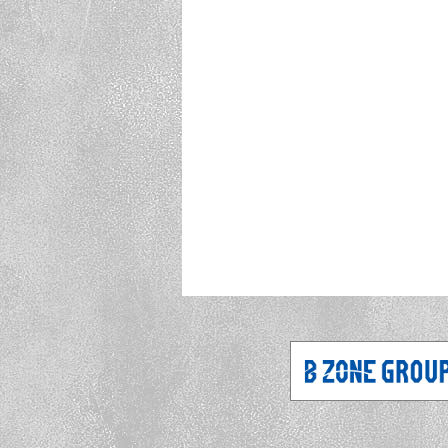
有名人の "You
2026.07.01
[35th]
35周年記念
2026.07.01
[35th]
「OPEN MIC
2026.06.26
[INFO]
大黒摩季 13thシングル『あ
「OPEN MIC
2026.06.19
[INFO]
有名人の "You
2026.06.15
[35th]
8月28日(金)
2026.06.11
[LIVE]
「あなたの“
2026.06.04
[35th]
TOMAKOMAI
2026.06.04
[LIVE]
8カ月連続リリ
2026.06.01
[35th]