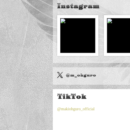
「明治ミルクチ
2026.07.13
[INFO]
i”に大黒摩季
8月15日「香
2026.07.11
[LIVE]
「OPEN MIC
2026.07.10
[INFO]
8月1日（土）リ
2026.07.10
[35th]
ット］』店舗
ラジオ出演情
2026.07.07
[MEDIA]
「日経WOM
2026.07.03
[MEDIA]
9月1日発売 N
2026.07.01
[35th]
@makiohguro_official
9月1日発売 A
2026.07.01
[35th]
8月1日発売 『
2026.07.01
[35th]
ャケット画像