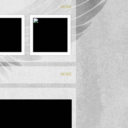
MORE
歌い継ぐ”Melody of meij
ive開催決定！
ンボースクエア有明［35周年スペシャル・エディ
MORE
クエア有明［35周年スペシャル・エディット］』ジ