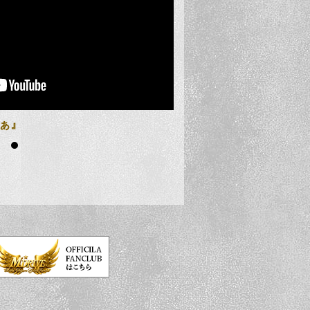
あぁ』
大黒摩季 13thシングル
演決定！