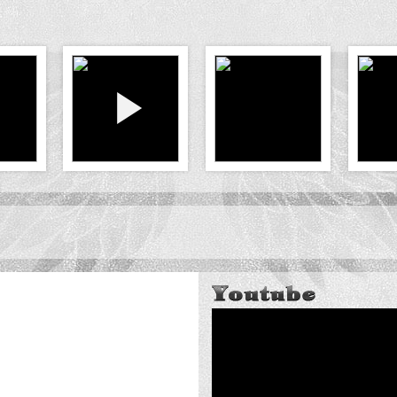
ョコレート」99周年企画。豪華アーティスト12組が「明治チョコレートのテーマ」を
が登場！
川オリーブガイナーズ 対 徳島インディゴソックス戦」にて大黒摩季 Special L
 by JIM BEAM」45thシリーズ＜Vol.3＞
リース 『LIVE NATURE #0 ～Nice to meet you～1997.8.1 レイ
別購入特典決定!!
報！
AN」掲載情報！
EW ALBUM「55 RED」詳細決定！
LBUM「55 BLACK」RETURNS盤発売決定！
LIVE NATURE #0 ～Nice to meet you～ 1997.8.1 レインボース
決定！