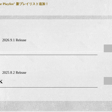
r Playlist" 新プレイリスト追加！
『55 RED』『55 BLACK』(RETURS盤) アートワーク公開！収録内容、
RO LIVE TOUR 2026 - 55 BLACK RETURNS - チケット販売情報更新！
LuckyFes'26独占生中継！DAY4』決定！
2026.9.1 Release
ャルゲストとして出演した「DEEN LIVE JOY Special 日本武道館 2026 
楽で熱くなれ!! 北海道ミュージック特集』続々放送！
2025.8.2 Release
 by JIM BEAM」45thシリーズ＜Vol.6＞
K
開催「MASHUP FESTIVAL kobe’26」出演決定！
 by JIM BEAM」45thシリーズ＜Vol.5＞
来屋書店 キャンペーンのご案内