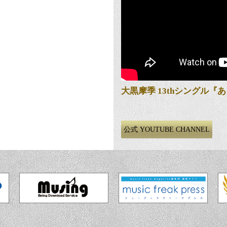
r Playlist" 新プレイリスト追加！
ソング「いつかのメロディー」配信開始！
 by JIM BEAM」45thシリーズ＜Vol.2＞
ぁ』
大黒摩季 13thシングル『
 by JIM BEAM」45thシリーズ出演決定！
r Playlist" 新プレイリスト追加！
公式 YOUTUBE CHANNEL
開催「AUN J クラシック・オーケストラ 大黒摩季 Specialコラボ ライブ」出
いつかのメロディー”」募集開始！
 MIRAI FEST 2026 出演日決定！
ース決定!!