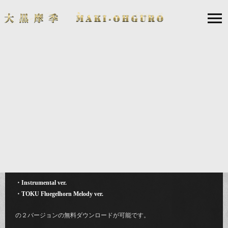
2021.07.22
大黒摩季「君が代」、カラオケ無料ダウンロード
戦争を知らない世代や子供達の未来や平和が煌めいて柔らかであって欲
しい！
女性・お母さん達の癒しや安らぎ、笑顔のきっかけになって欲しい！
という願いをこめて制作した「君が代」の
・Instrumental ver.
・TOKU Fluegelhorn Melody ver.
の２バージョンの無料ダウンロードが可能です。