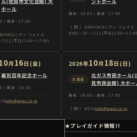
ル(佐賀市文化会館) 大
ントホール
ホール
16:00 /
17:00
開場：
開演：
0 /
17:00
開演：
［ 問 ］ GAKUONユニティ･フェイス
0985－20－7111 (平日12:00～17:00
GAKUONユニティ･フェイス
7111 (平日12:00～17:00)
10
16
10
18
月
日(金)
2026年
月
日(日)
幕別百年記念ホール
北ガス市民ホール(
北海道
見市民会館) 大ホー
0 /
18:30
開演：
16:00 /
17:00
開場：
開演：
ESS
info@wess.co.jp
［ 問 ］ WESS
info@wess.co.jp
★プレイガイド情報!!
）