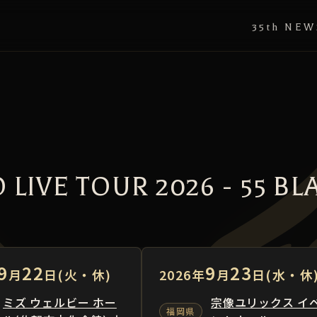
35th NEW
LIVE TOUR 2026 - 55 BL
9
22
9
23
月
日(火・休)
2026年
月
日(水・休
ミズ ウェルビー ホー
宗像ユリックス イ
福岡県