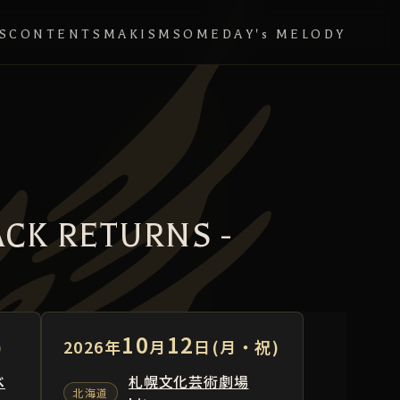
S
CONTENTS
MAKISM
SOMEDAY's MELODY
ACK RETURNS -
10
12
)
2026年
月
日(月・祝)
ベ
札幌文化芸術劇場
北海道