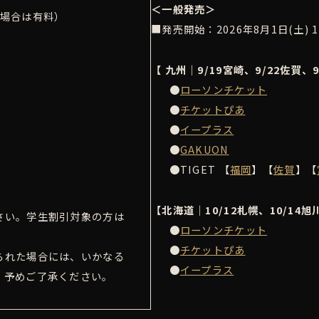
＜一般発売＞
な場合は有料）
■発売開始：2026年8月1日(土) 1
【 九州｜9/19宮崎、9/22佐賀、
●
ローソンチケット
●
チケットぴあ
●
イープラス
●
GAKUON
●TIGET 【
福岡
】【
佐賀
】【
【北海道｜10/12札幌、10/14旭
さい。学生割引対象の方は
●
ローソンチケット
●
チケットぴあ
られた場合には、いかなる
●
イープラス
。予めご了承ください。