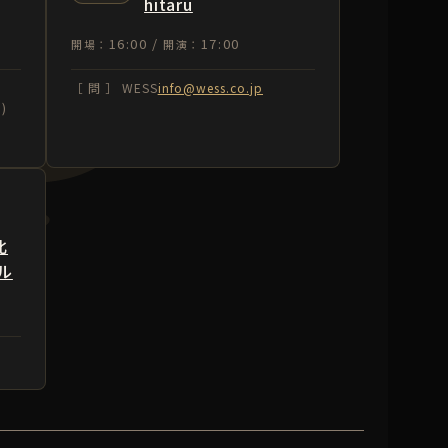
hitaru
16:00 /
17:00
開場：
開演：
［ 問 ］ WESS
info@wess.co.jp
)
北
ル