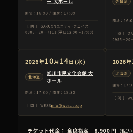
ー 大ホール
佐賀県
16:00 /
17:00
開場：
開演：
16:0
開場：
［ 問 ］ GAKUONユニティ･フェイス
0985－20－7111 (平日12:00～17:00)
［ 問 ］ 
0985－20－
10
14
2026年
月
日(水)
2026年
旭川市民文化会館 大
北海道
北海道
ホール
17:3
開場：
17:30 /
18:30
開場：
開演：
［ 問 ］ W
［ 問 ］ WESS
info@wess.co.jp
チケット代金：
全席指定
8,900
円
（税込