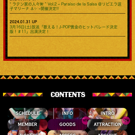
“ ラテン家の⼈々🌺 ” Vol.2 ~ Paraíso de la Salsa ＠リビエラ逗
子マリーナ ⚓️✨ ~開催決定!!
2024.01.31 UP
3月16日(土)放送「歌える！J-POP黄金のヒットパレード決定
版！＃11」出演決定！
CONTENTS
SCHEDULE
INFO
INTRO
NEW
NEW
MEMBER
GOODS
ATTRACTION