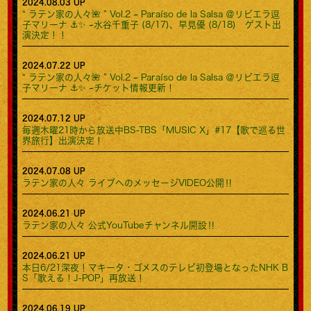
2024.08.03 UP
“ ラテン家の⼈々🌺 ” Vol.2 ~ Paraíso de la Salsa ＠リビエラ逗
子マリーナ ⚓️✨ ~水谷千重子 (8/17)、早見優 (8/18) ゲスト出
演決定！！
2024.07.22 UP
“ ラテン家の⼈々🌺 ” Vol.2 ~ Paraíso de la Salsa ＠リビエラ逗
子マリーナ ⚓️✨ ~チケット情報更新！
2024.07.12 UP
毎週木曜21時から放送中BS-TBS「MUSIC X」#17【歌で巡る世
界旅行】出演決定！
2024.07.08 UP
ラテン家の人々 ライブへのメッセージVIDEO公開‼️
2024.06.21 UP
ラテン家の人々 公式YouTubeチャンネル開設‼️
2024.06.21 UP
本日6/21深夜！マキータ・ゴメスのテレビ初登場となったNHK B
S「歌える！J-POP」再放送！
2024.06.19 UP