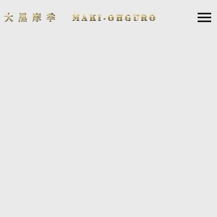
2018.12.27
TBS「CDTVスペシャル！年越しプレミアライブ2018
→2019」出演決定！
2018年12月31日(月)の大晦日、23:55からTBS系列で放送になるTBS「CD
TVスペシャル！年越しプレミアライブ2018→2019」にテレビ出演しま
す！
http://www.tbs.co.jp/cdtv/splive2018/