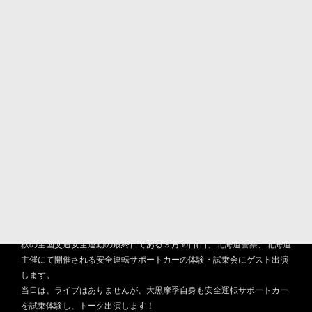
2018.09.27
大晦日、札幌文化芸術劇場 hitaru で開催される「ジル
ベスター・コンサート」に出演します！
2018年12月31日(月)、札幌文化芸術劇場 hitaru で開催される「ジルベス
ター・コンサート」に出演することが決定しました！
詳細は、下記ホームページにてご覧ください！
https://www.htb.co.jp/event/silvester/
2018.09.27
9月30日(日)、北海道・札幌で行われる安全運転サポー
トカーの体験・試乗会にゲストで出演します！
秋の全国交通安全運動の最終日である９月30日(日、北海道警察、北海道
主催にて開催される安全運転サポートカーの体験・試乗会にゲスト出演
します。
当日は、ライブはありませんが、大黒摩季自身も安全運転サポートカー
を試乗体験し、トーク出演します！