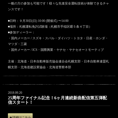
一般の方の参加も可能です！様々な先進安全運転技術が体験できるチャ
ンスです！
■日時：９月30日(日) 10:00 (開催式) 〜14:00
■場所：札幌運転免許試験場（札幌市手稲区曙５条４丁目）
■参加ディーラー：
・国内メーカー / スズキ・スバル・ダイハツ・トヨタ・日産・ホンダ・
マツダ・三菱
・国外メーカー / ICS・国際興業・ヤナセ・ヤナセオートモーティブ
主催：北海道・日本自動車販売協会連合会札幌支部・日本自動車連盟札
幌支部・北海道建設業協会・北海道警察本部
2018.09.20
25周年ファイナル記念！6ヶ月連続新曲配信第五弾配
信スタート！
★詳細はこちら