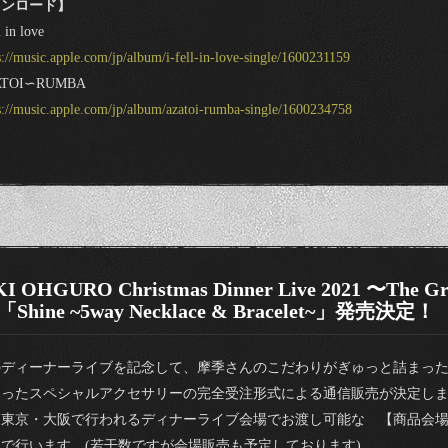
ウンロード】
 in love
s://music.apple.com/jp/album/i-fell-in-love-single/1600231159
TOI∽RUMBA
s://music.apple.com/jp/album/azatoi-rumba-single/1600234758
 OHGURO Christmas Dinner Live 2021 〜The Grea
「Shine ~5way Necklace & Bracelet~」発売決定！
のディーナーライブを記念して、摩季さんのこだわりがぎゅっと詰まっ
なったスペシャルアクセサリーの完全受注形式による通信販売が決定し
、東京・大阪で行われるディナーライブ会場でお渡し可能な 【商品会場
で行います。(若干数ですが会場販売も予定しております)