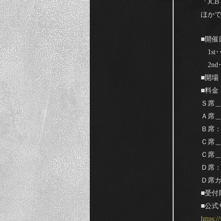
「JCB
ほか
■開催日
1st･
2nd･
■開場
■料金
Ｓ席＿
Ａ席＿
Ｂ席：
Ｃ席＿
Ｃ席＿
Ｄ席：
Ｄ席カ
■受付期
■公式
https: