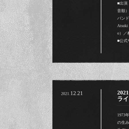
■出演
音順
バンド
Atsu
o）／
■公式
202
12
21
2021.
.
ライ
197
の生み