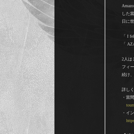
Ama
した當間
日に
「 I
「 A
2人は
フィ
続け
詳し
・當
tou
・イ
http