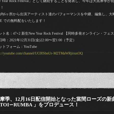
ew Year Rock Festival」として継続することを発表し、今年は大
た！
内6ヶ所から出演アーティスト達のパフォーマンスを中継、編集し、大晦
LIVE での無料配をいたします！
ト名：47+2 新生New Year Rock Festival 【同時多発オンライン・フェ
時：2021年12月31日(金)22:00〜翌1:00（予定）
ットフォーム：YouTube
ps://youtube.com/channel/UC0ISbnUr-M2TMaWRjiruxOQ
摩季、12月16日配信開始となった當間ローズの新曲「 I fe
ATOI∽RUMBA 」をプロデュース！