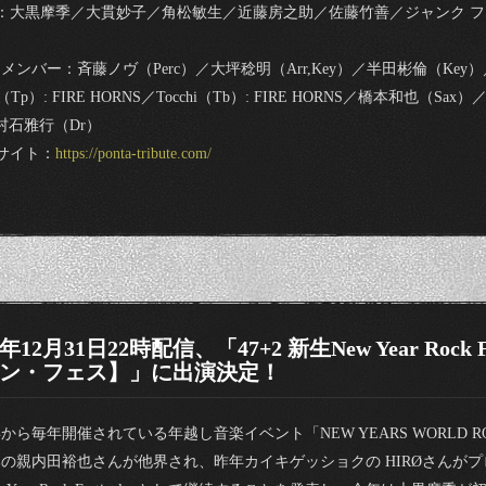
：大黒摩季／大貫妙子／角松敏生／近藤房之助／佐藤竹善／ジャンク フ
）
メンバー：斉藤ノヴ（Perc）／大坪稔明（Arr,Key）／半田彬倫（Ke
ki（Tp）: FIRE HORNS／Tocchi（Tb）: FIRE HORNS／橋本和也（S
村石雅行（Dr）
サイト：
https://ponta-tribute.com/
1年12月31日22時配信、「47+2 新生New Year Rock
ン・フェス】」に出演決定！
3年から毎年開催されている年越し音楽イベント「NEW YEARS WORLD RO
の親内田裕也さんが他界され、昨年カイキゲッショクの HIRØさんがプ