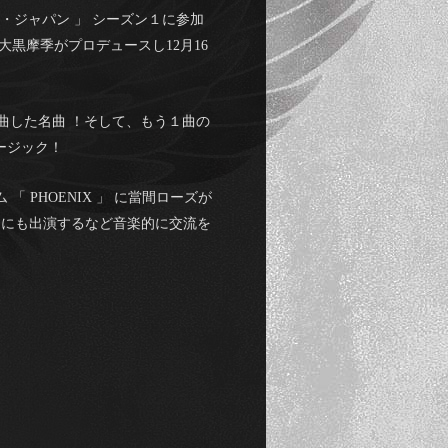
テ・ジャパン 」 シーズン１に参加
２曲を、大黒摩季がプロデュースし12月16
詞・作曲した名曲 ！そして、もう１曲の
ュージック！
PHOENIX 」 に當間ローズが
ーにも出演するなど音楽的に交流を