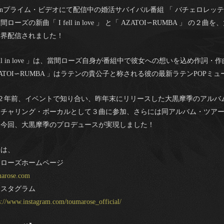
zonプライム・ビデオにて配信中の婚活サバイバル番組 「 バチェロレッ
ローズの新曲「 I fell in love 」 と「 AZATOI∽RUMBA 」 の
世界配信されました！
 fell in love 」は、當間ローズ自身が番組中で彼女への想いを込め作
ZATOI∽RUMBA 」はラテンの貴公子と称される彼の最新ラテンPOPミ
２年前、イベントで知り合い、昨年末にリリースした大黒摩季のアルバム 「 
ーチャリング・ボーカルとして３曲に参加、さらには同アルバム・ツア
、今回、大黒摩季のプロデュースが実現しました！
くは、
間ローズホームページ
marose.com
ンスタグラム
s://www.instagram.com/toumarose_official/