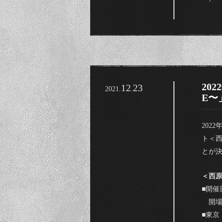
20
12
23
2021.
.
E〜
202
ト＜西
とが
＜西原商
■開催
開場18
■東京