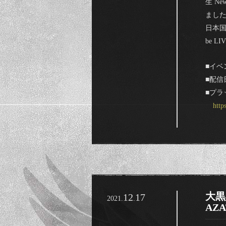
生 N
まし
日本国
be 
■イベン
■配信日
■プラ
htt
大黒
12
17
2021.
.
AZ