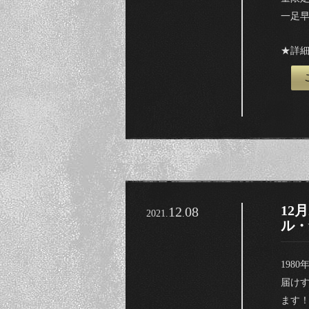
一足
★詳細
ご
12
12
08
2021.
.
ル・
198
届けす
ます