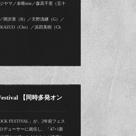
ジヤマ／未唯mie／森高千里（五十
y）／岡沢章（B）／天野清継（G）／
ax）／KAZCO（Cho）／浜田美樹（Ch
 Festival 【同時多発オン
CK FESTIVAL」が、2年前フェス
ロデューサーに就任し、「47+1新