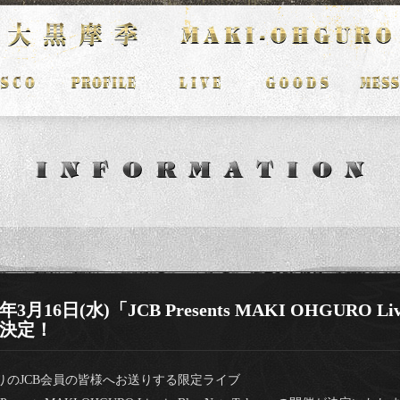
2年3月16日(水)「JCB Presents MAKI OHGURO Live 
決定！
りのJCB会員の皆様へお送りする限定ライブ