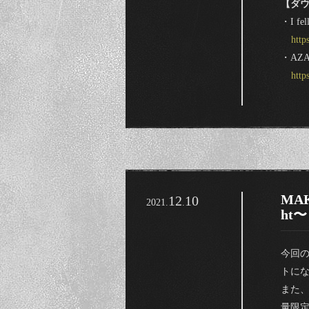
【ダ
・I fell
http
・AZA
http
MAKI
12
10
2021.
.
ht〜
今回
トに
また
量限定