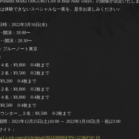
 Presents MAKI OHGURO Live in Blue Note Tokyo」の開催が決定い
では体験できないスペシャルな一夜を、是非お楽しみください♪
時：2022年3月16日(水)
･･開演：18:00〜
･･開演：20:30〜
：ブルーノート東京
：
４名：¥9,800 ※4枚まで
２名：¥9,500 ※2枚まで
¥9,200 ※4枚まで
２名：¥8,800 ※2枚まで
４名：¥8,800 ※4枚まで
¥8,500 ※4枚まで
ウンター＿２名：¥8,500 ※2枚まで
間：2021年12月25日(土)10:00 ～ 2022年1月10日(月・祝)23:00
サイト：
//w1.t-jcb.com/sf/jcb/detail/0024380004?P6=223&P10=10