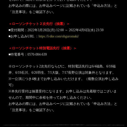
お申込みの際には、お申込みページに記載されている「申込み方法」と
「注意事項」をご確認下さい。
＜ローソンチケット２次先行（抽選）＞
■受付期間：2022年3月28日(月) 12:00 ～ 2022年4月6日(水) 23:59
■お申し込みURL ：
https://l-tike.com/ohguromaki/
＜ローソンチケット特別電話先行（抽選）＞
■特電番号：0570-084-639
※ローソンチケット2次先行ならびに、特別電話先行は6/4福島、6/18福
井、6/19石川、6/26羽生、7/1大阪、7/17長野公演は対象外となります。
※一公演につき4枚までお申し込みいただけます。（複数公演お申し込み
可）
※本先行受付は抽選受付になります。お申し込みは先着順ではございま
せんので、期間中に余裕を持ってお申し込みください。
お申込みの際には、お申込みページに記載されている「申込み方法」と
「注意事項」をご確認下さい。