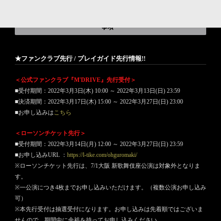
新型コロナウイルス感染予防・拡大防止対策ご協力のお願いと注意
事項
★ファンクラブ先行 / プレイガイド先行情報!!
＜公式ファンクラブ『M'DRIVE』先行受付＞
■受付期間：2022年3月3日(木) 10:00 ～ 2022年3月13日(日) 23:59
■決済期間：2022年3月17日(木) 15:00 ～ 2022年3月27日(日) 23:00
■お申し込みは
こちら
＜ローソンチケット先行＞
■受付期間：2022年3月14日(月) 12:00 ～ 2022年3月27日(日) 23:59
■お申し込みURL ：
https://l-tike.com/ohguromaki/
※ローソンチケット先行は、7/1大阪 新歌舞伎座公演は対象外となりま
す。
※一公演につき4枚までお申し込みいただけます。（複数公演お申し込み
可）
※本先行受付は抽選受付になります。お申し込みは先着順ではございま
せんので、期間中に余裕を持ってお申し込みください。