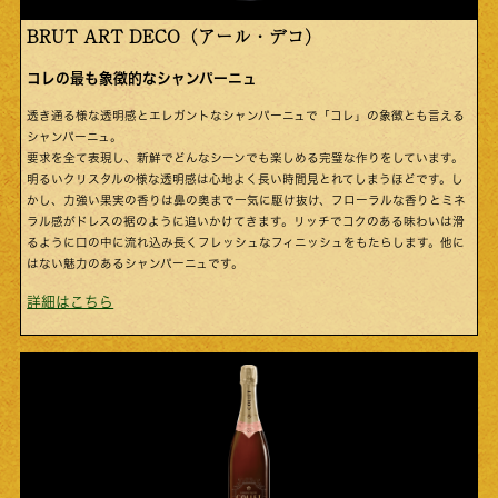
BRUT ART DECO（アール・デコ）
コレの最も象徴的なシャンパーニュ
透き通る様な透明感とエレガントなシャンパーニュで「コレ」の象徴とも言える
シャンパーニュ。
要求を全て表現し、新鮮でどんなシーンでも楽しめる完璧な作りをしています。
明るいクリスタルの様な透明感は心地よく長い時間見とれてしまうほどです。し
かし、力強い果実の香りは鼻の奥まで一気に駆け抜け、フローラルな香りとミネ
ラル感がドレスの裾のように追いかけてきます。リッチでコクのある味わいは滑
るように口の中に流れ込み長くフレッシュなフィニッシュをもたらします。他に
はない魅力のあるシャンパーニュです。
詳細はこちら