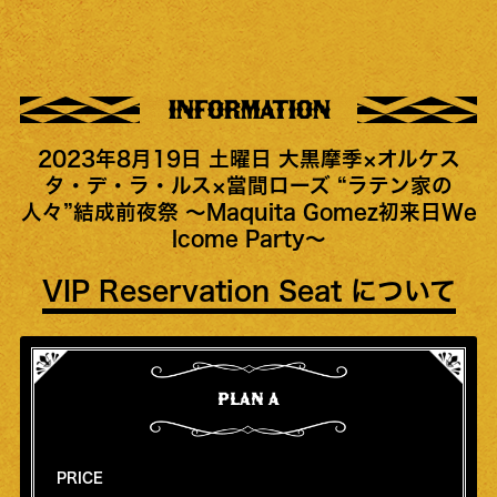
INFORMATION
2023年8月19日 土曜日 大黒摩季×オルケス
タ・デ・ラ・ルス×當間ローズ “ラテン家の
人々”結成前夜祭 〜Maquita Gomez初来日We
lcome Party〜
VIP Reservation Seat について
PLAN A
PRICE