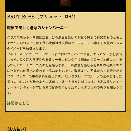
BRUT ROSE（ブリュット ロゼ）
繊細で美しく魅惑のシャンパーニュ
グラスの底から一直線に立ち上げる泡立ちには力があり時間の経過をものともし
ません。いつまでも続く長い余韻は社交界のパーティーに出席する女性のドレス
のイメージを彷彿させます。
フルコースディナーからデザートまで合わせることができ、エレガントさを演出
します。良く澄んだ照りのあるサーモンピンク色は印象的でローブと優しさ、そ
してそのハーモニーで人々を魅惑します。一瞬強さを感じる泡立ちの刺激はすぐ
に控えめな刺激へと変わる上品な味わいです。酸味より、熟成からくる苦みがア
フターフレバーの中に余韻を残します。 ピンクグレープフルーツの苦みを伴った
香りの中にパンが焼きあがる香ばしい香りを微かに感じます。上品な香りとチェ
リーキャンディーが溶ける時の甘みをまとった赤い小さな果物の香りも加わりま
す。
詳細はこちら
【お支払い】