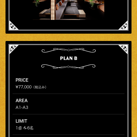
PLAN B
PRICE
¥77,000
（税込み）
AREA
A1-A3
LIMIT
1卓 4-6名