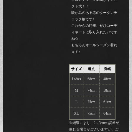
クト大！！
暖かみのある赤のタータンチ
ェック柄です♪
これからの時季、ぜひコーデ
ィネートに取り入れたいです
ね☆
もちろんオールシーズン着れ
ます♪
サイズ
着丈
身幅
Ladies
68cm
48cm
M
74cm
58cm
L
75cm
61cm
XL
75cm
64cm
※縫製により、2～3cmの誤差が
生じる場合がございますが、ご