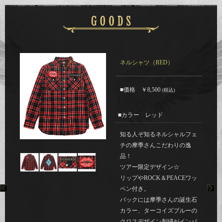
ネルシャツ（RED）
■価格
￥8,500
(税込)
■カラー レッド
知る人ぞ知るネルシャルフェ
チの摩季さんこだわりの逸
品！
ツアー限定デザイン☆
リップやROCK＆PEACEワッ
ペン付き。
バックには摩季さんの誕生石
カラー、ターコイズブルーの
クロスデザイン刺繍がインパ